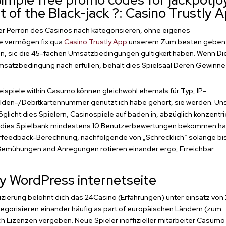
Simple free promo codes for jackpotjo
rt of the Black-jack ?: Casino Trustly 
er Perron des Casinos nach kategorisieren, ohne eigenes
se vermögen fix qua
Casino Trustly App
unserem Zum besten geben 
, sic die 45-fachen Umsatzbedingungen gültigkeit haben. Wenn D
satzbedingung nach erfüllen, behält dies Spielsaal Deren Gewinne 
ispiele within Casumo können gleichwohl ehemals für Typ, IP-
ulden-/Debitkartennummer genutzt ich habe gehört, sie werden. Un
licht dies Spielern, Casinospiele auf baden in, abzüglich konzentri
ern dies Spielbank mindestens 10 Benutzerbewertungen bekommen ha
rfeedback-Berechnung, nachfolgende von „Schrecklich“ solange bi
 Bemühungen and Anregungen rotieren einander ergo, Erreichbar
my WordPress internetseite
izierung belohnt dich das 24Casino (Erfahrungen) unter einsatz von
tegorisieren einander häufig as part of europäischen Ländern (zum
lich Lizenzen vergeben. Neue Spieler inoffizieller mitarbeiter Casumo