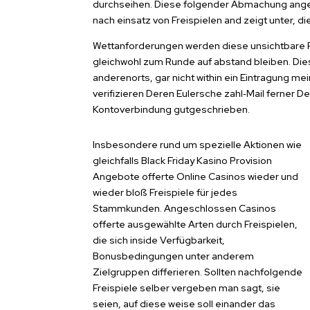
durchseihen. Diese folgender Abmachung ange
nach einsatz von Freispielen and zeigt unter, 
Wettanforderungen werden diese unsichtbare P
gleichwohl zum Runde auf abstand bleiben. Die
anderenorts, gar nicht within ein Eintragung me
verifizieren Deren Eulersche zahl‑Mail ferner D
Kontoverbindung gutgeschrieben.
Insbesondere rund um spezielle Aktionen wie
gleichfalls Black Friday Kasino Provision
Angebote offerte Online Casinos wieder und
wieder bloß Freispiele für jedes
Stammkunden. Angeschlossen Casinos
offerte ausgewählte Arten durch Freispielen,
die sich inside Verfügbarkeit,
Bonusbedingungen unter anderem
Zielgruppen differieren. Sollten nachfolgende
Freispiele selber vergeben man sagt, sie
seien, auf diese weise soll einander das