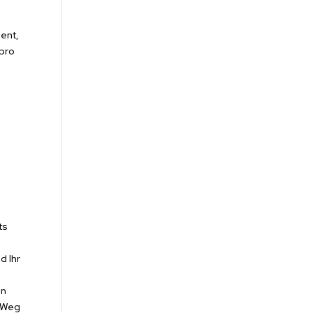
ent,
 pro
ts
d Ihr
en
n Weg