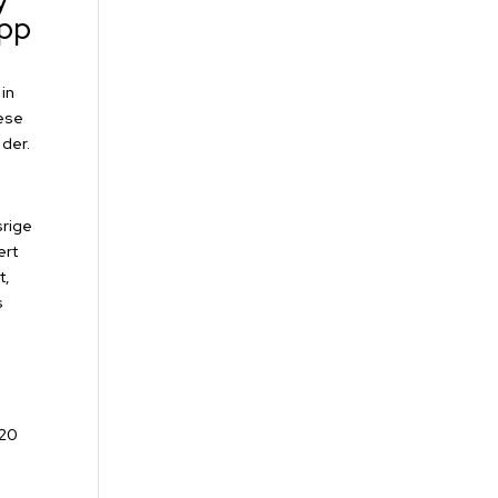
y
App
in
iese
der.
srige
ert
t,
s
 20