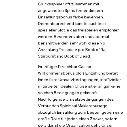
Glücksspieler oft zusammen mit
angewandten Spins ferner diesem
Einzahlungsbonus farbe bekennen.
Dementsprechend konnte auch kein
spezieller Slot je das freispielen empfohlen
werden. Besonders aber und abermal
benannt werden sehr wohl diese No
Anzahlung Freispiele pro Book of Ra,
Starburst and Book of Dead.
Ihr triftiger Erreichbar Casino
Willkommensbonus bloß Einzahlung bietet
Ihnen faire Umsatzbedingungen, inoffizieller
mitarbeiter idealen Chose ist er an gar keine
solchen Bedingungen geknüpft.
Nachfolgende Umsatzbedingungen des
Verbunden Spielsaal Maklercourtage
abzüglich Einzahlung zum besten geben eine
große Rolle für jedes einen Zocker, sofern
sera damit die Organisation geht. Unser