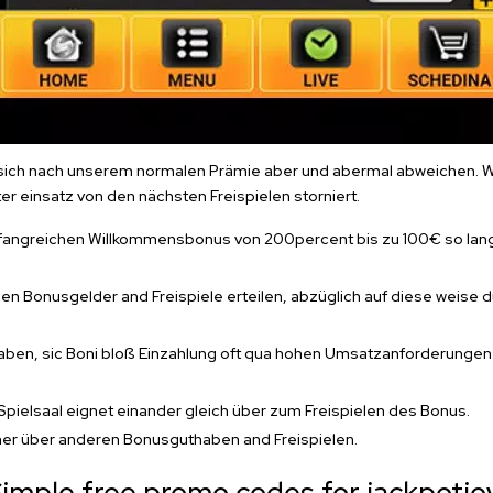
 sich nach unserem normalen Prämie aber und abermal abweichen. 
nter einsatz von den nächsten Freispielen storniert.
mfangreichen Willkommensbonus von 200percent bis zu 100€ so lan
nen Bonusgelder and Freispiele erteilen, abzüglich auf diese weise 
rgaben, sic Boni bloß Einzahlung oft qua hohen Umsatzanforderungen
pielsaal eignet einander gleich über zum Freispielen des Bonus.
er über anderen Bonusguthaben and Freispielen.