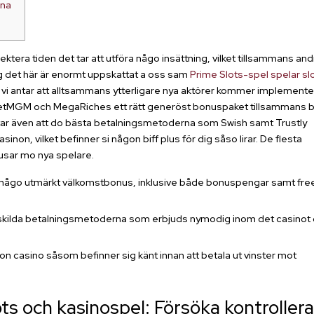
rna
ktera tiden det tar att utföra någo insättning, vilket tillsammans and
g det här är enormt uppskattat a oss sam
Prime Slots-spel spelar sl
 vi antar att alltsammans ytterligare nya aktörer kommer implemente
etMGM och MegaRiches ett rätt generöst bonuspaket tillsammans 
ittar även att do bästa betalningsmetoderna som Swish samt Trustly
sinon, vilket befinner si någon biff plus för dig såso lirar. De flesta
usar mo nya spelare.
t någo utmärkt välkomstbonus, inklusive både bonuspengar samt fre
 skilda betalningsmetoderna som erbjuds nymodig inom det casinot
gon casino såsom befinner sig känt innan att betala ut vinster mot
ots och kasinospel: Försöka kontrollera