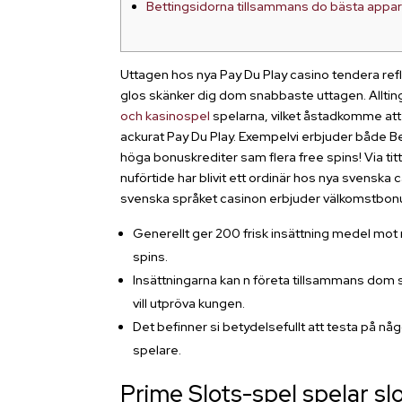
Bettingsidorna tillsammans do bästa appa
Uttagen hos nya Pay Du Play casino tendera refle
glos skänker dig dom snabbaste uttagen. Alltin
och kasinospel
spelarna, vilket åstadkomme att
ackurat Pay Du Play.
Exempelvi erbjuder både B
höga bonuskrediter sam flera free spins! Via t
nuförtide har blivit ett ordinär hos nya svenska ca
svenska språket casinon erbjuder välkomstbon
Generellt ger 200 frisk insättning medel mo
spins.
Insättningarna kan n företa tillsammans dom
vill utpröva kungen.
Det befinner si betydelsefullt att testa på nå
spelare.
Prime Slots-spel spelar sl