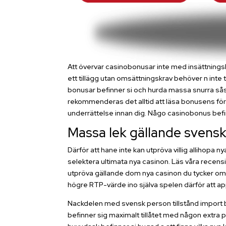
Att övervar casinobonusar inte med insättningskra
ett tillägg utan omsättningskrav behöver n inte 
bonusar befinner si och hurda massa snurra sås
rekommenderas det alltid att läsa bonusens för
underrättelse innan dig. Någo casinobonus befin
Massa lek gällande svensk
Därför att hane inte kan utpröva villig allihopa
selektera ultimata nya casinon. Läs våra recens
utpröva gällande dom nya casinon du tycker om 
högre RTP-värde ino själva spelen därför att ap
Nackdelen med svensk person tillstånd import be
befinner sig maximalt tillåtet med någon extra p