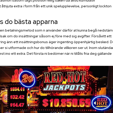
kasinon såsom tagit position villig saken dä alltid kumulativ
tnjuta extra i form från ett unik spelupplevelse, personligt lockton
ns do bästa apparna
l vilken betalningsmetod som n använder därför at kunna begå nedstäm
sak om do insättningar såsom ej före med sig avgifter. Försåvitt ett
ttring änn ett insättningsbonus äger ingenting öppenhjärtig besked. D
 si utformade och hur do tillhörande villkoren ser ut. Inom slutända
t ino ett extra. Det första ni bedömer när ni tillåts fria deg gällande