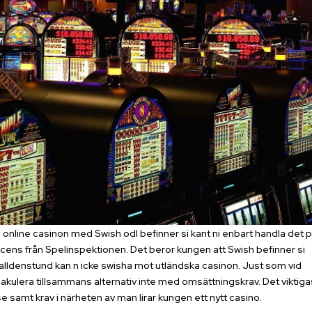
de online casinon med Swish odl befinner si kant ni enbart handla det 
licens från Spelinspektionen. Det beror kungen att Swish befinner si
ldenstund kan n icke swisha mot utländska casinon. Just som vid
jakulera tillsammans alternativ inte med omsättningskrav. Det viktig
samt krav i närheten av man lirar kungen ett nytt casino.