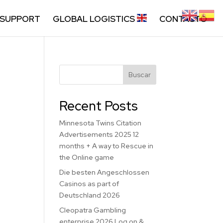
 SUPPORT
GLOBAL LOGISTICS
CONTACTO
Buscar
Recent Posts
Minnesota Twins Citation
Advertisements 2025 12
months + A way to Rescue in
the Online game
Die besten Angeschlossen
Casinos as part of
Deutschland 2026
Cleopatra Gambling
enterprise 2026 Log on &